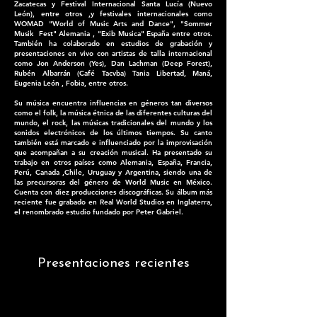
Zacatecas y Festival Internacional Santa Lucía (Nuevo
León), entre otros ,y festivales internacionales como
WOMAD "World of Music Arts and Dance", "Sommer
Musik Fest" Alemania , "Exib Musica" España entre otros.
También ha colaborado en estudios de grabación y
presentaciones en vivo con artistas de talla internacional
como Jon Anderson (Yes), Dan Lachman (Deep Forest),
Rubén Albarrán (Café Tacvba) Tania Libertad, Maná,
Eugenia León , Fobia, entre otros.
Su música encuentra influencias en géneros tan diversos
como el folk, la música étnica de las diferentes culturas del
mundo, el rock, las músicas tradicionales del mundo y los
sonidos electrónicos de los últimos tiempos. Su canto
también está marcado e influenciado por la improvisación
que acompañan a su creación musical. Ha presentado su
trabajo en otros países como Alemania, España, Francia,
Perú, Canada ,Chile, Uruguay y Argentina, siendo una de
las precursoras del género de World Music en México.
Cuenta con diez producciones discográficas. Su álbum más
reciente fue grabado en Real World Studios en Inglaterra,
el renombrado estudio fundado por Peter Gabriel.
Presentaciones recientes